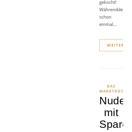
gekocht!
Währenddessen
schon
einmal…
WEITERLE
DAS
MARKTKOCHB
Nudel
mit
Sparge