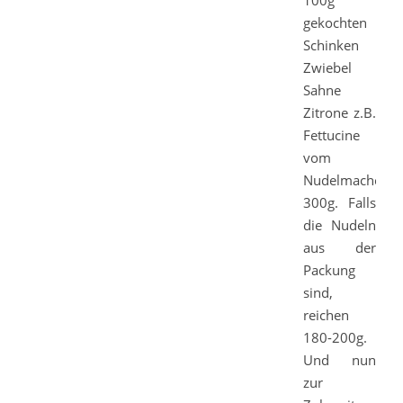
100g
gekochten
Schinken
Zwiebel
Sahne
Zitrone z.B.
Fettucine
vom
Nudelmacher,
300g. Falls
die Nudeln
aus der
Packung
sind,
reichen
180-200g.
Und nun
zur