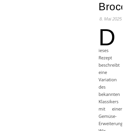
Brocco
8. Mai 2025
D
ieses
Rezept
beschreibt
eine
Variation
des
bekannten
Klassikers
mit einer
Gemüse-
Erweiterung.
Wir