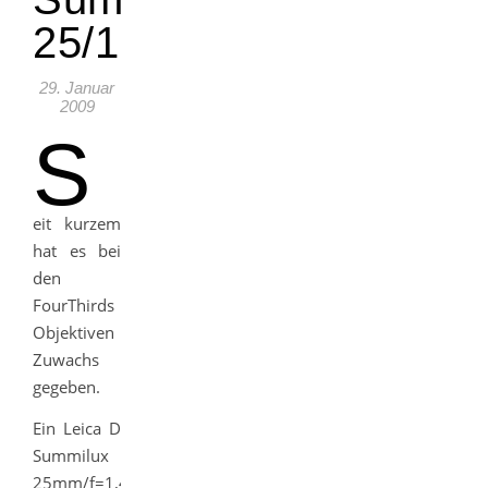
25/1,4
29. Januar
2009
S
eit kurzem
hat es bei
den
FourThirds
Objektiven
Zuwachs
gegeben.
Ein Leica D
Summilux
25mm/f=1,4,